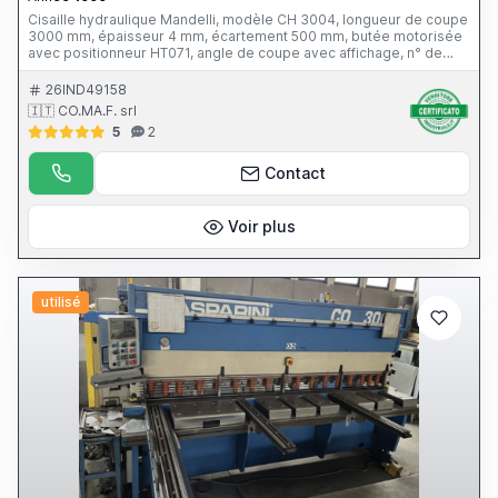
Cisaille hydraulique Mandelli, modèle CH 3004, longueur de coupe
3000 mm, épaisseur 4 mm, écartement 500 mm, butée motorisée
avec positionneur HT071, angle de coupe avec affichage, n° de
série 038, année 1999, CE
26IND49158
🇮🇹 CO.MA.F. srl
5
2
Contact
Voir plus
utilisé