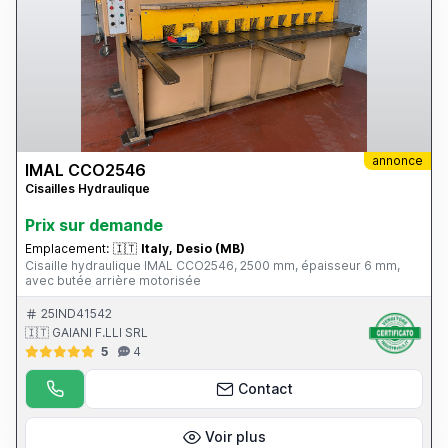
annonce
IMAL CCO2546
Cisailles Hydraulique
Prix ​​sur demande
Emplacement:
🇮🇹
Italy, Desio (MB)
Cisaille hydraulique IMAL CCO2546, 2500 mm, épaisseur 6 mm,
avec butée arrière motorisée
25IND41542
🇮🇹 GAIANI F.LLI SRL
5
4
Contact
Voir plus