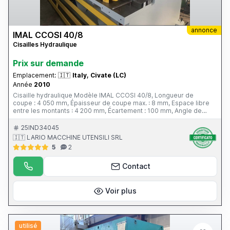
annonce
IMAL CCOSI 40/8
Cisailles Hydraulique
Prix ​​sur demande
Emplacement:
🇮🇹
Italy, Civate (LC)
Année
2010
Cisaille hydraulique Modèle IMAL CCOSI 40/8, Longueur de
coupe : 4 050 mm, Épaisseur de coupe max. : 8 mm, Espace libre
entre les montants : 4 200 mm, Écartement : 100 mm, Angle de
coupe : 2° 30', Course du guide arrière : 800 mm, Positionnement :
PRG 910 A, Machine CE, Année : 2010
25IND34045
🇮🇹 LARIO MACCHINE UTENSILI SRL
5
2
Contact
Voir plus
utilisé