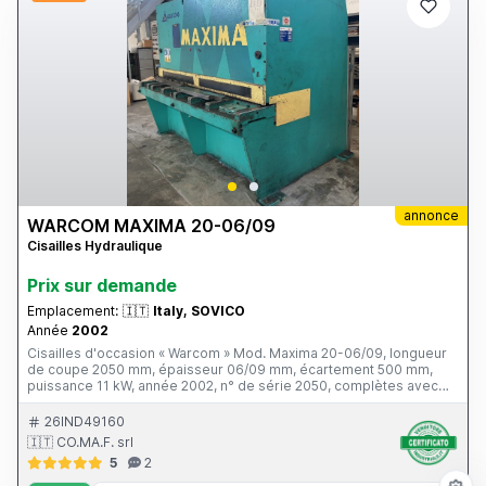
annonce
WARCOM MAXIMA 20-06/09
Cisailles Hydraulique
Prix ​​sur demande
Emplacement:
🇮🇹
Italy, SOVICO
Année
2002
Cisailles d'occasion « Warcom » Mod. Maxima 20-06/09, longueur
de coupe 2050 mm, épaisseur 06/09 mm, écartement 500 mm,
puissance 11 kW, année 2002, n° de série 2050, complètes avec
protections de sécurité, accessoires standard, livret d'instructions
et certification CE.
26IND49160
🇮🇹 CO.MA.F. srl
5
2