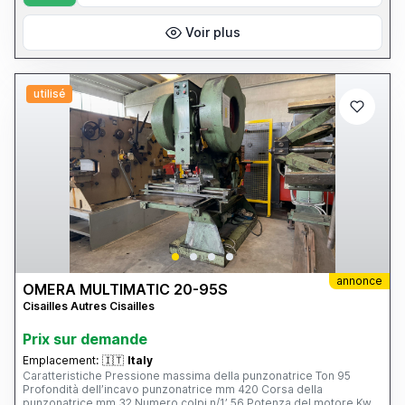
Voir plus
utilisé
annonce
OMERA MULTIMATIC 20-95S
Cisailles Autres Cisailles
Prix ​​sur demande
Emplacement:
🇮🇹
Italy
Caratteristiche Pressione massima della punzonatrice Ton 95
Profondità dell’incavo punzonatrice mm 420 Corsa della
punzonatrice mm 32 Numero colpi n/1’ 56 Potenza del motore Kw