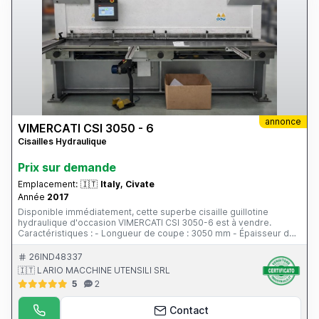
annonce
VIMERCATI CSI 3050 - 6
Cisailles Hydraulique
Prix ​​sur demande
Emplacement:
🇮🇹
Italy, Civate
Année
2017
Disponible immédiatement, cette superbe cisaille guillotine
hydraulique d'occasion VIMERCATI CSI 3050-6 est à vendre.
Caractéristiques : - Longueur de coupe : 3050 mm - Épaisseur de
coupe : 6 mm - Butée arrière : 1000 mm Support de tôle : en V -
Écartement des lames : 40 mm - Réglage de l'écartement des
26IND48337
lames : motorisé - Commande : ESA S 630 (réglage de l'angle, de
🇮🇹 LARIO MACCHINE UTENSILI SRL
l'écartement et du repérage) - Année : 2017 - Homologation CE
5
2
Machine fournie avec équerre de départ et deux supports avant.
Contact