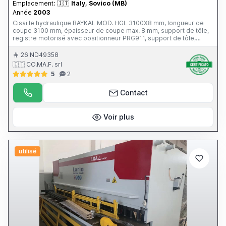
Emplacement:
🇮🇹
Italy, Sovico (MB)
Année
2003
Cisaille hydraulique BAYKAL MOD. HGL 3100X8 mm, longueur de
coupe 3100 mm, épaisseur de coupe max. 8 mm, support de tôle,
registre motorisé avec positionneur PRG911, support de tôle,
livrée avec 3 équerres, n° de série 7231, année 2003, CE
26IND49358
🇮🇹 CO.MA.F. srl
5
2
Contact
Voir plus
utilisé