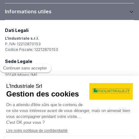
Informations utiles
Dati Legali
L'industriale s.r.l.
P. IVA: 12212870153
Codice Fiscale: 12212870153
Sede Legale
Via Carlo Dolci, 32
20148 Milano (MI)
Italy
Registro Imprese
Iscrizione R.I.: 12212870153
REA: MI-1539011
Capitale sociale: Euro 10.400,00 i.v.
Contatti
info@industriale.it