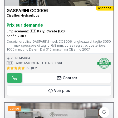
annonce
GASPARINI CO3006
Cisailles Hydraulique
Prix ​​sur demande
Emplacement:
🇮🇹
Italy, Civate (LC)
Année
2007
Cesoia idraulica GASPARINI mod. CO3006 lunghezza di taglio 3050
mm, max spessore di taglio: 6/8 mm, corsa registro, posteriore:
1000 mm, cnc Delem Dai 310, macchina CE anno 2007
25IND45864
🇮🇹 LARIO MACCHINE UTENSILI SRL
5
2
Contact
Voir plus
utilisé