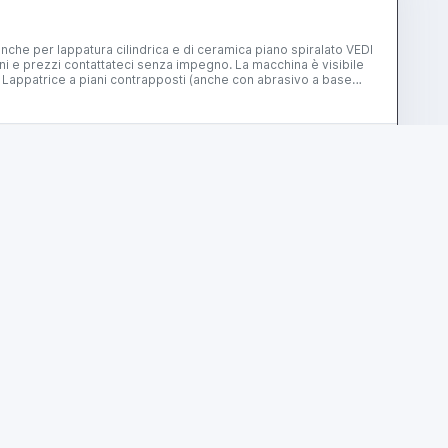
mond slurry) Zweischeibenlaeppmaschine (auch mit Diamant)
Contact
Voir plus
annonce
Prix ​​sur demande