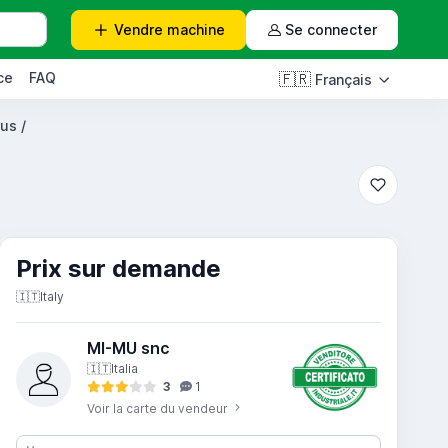
Vendre
machine
Se connecter
ce
FAQ
🇫🇷
Français
us /
Prix ​​sur demande
🇮🇹
Italy
MI-MU snc
🇮🇹
Italia
3
1
Voir la carte du vendeur