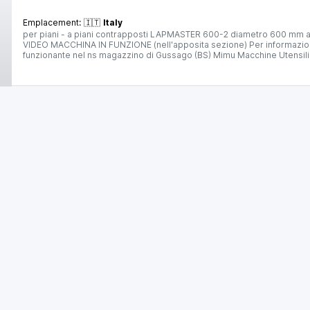
Emplacement:
🇮🇹
Italy
per piani - a piani contrapposti LAPMASTER 600-2 diametro 600 mm anche per lappatura cilindrica e di ceramica piano spiralato VEDI
VIDEO MACCHINA IN FUNZIONE (nell'apposita sezione) Per informazioni e prezzi contattateci senza impegno. La macchina è visibile
funzionante nel ns magazzino di Gussago (BS) Mimu Macchine Utensili Lappatrice a piani contrapposti (anche con abrasivo a base
diamante) double sided lapping machine (also fine grinding with dia
25IND1173
🇮🇹 MI-MU snc
3
1
LAPMASTER 36
Machines à roder
Emplacement:
🇮🇹
Italy
Diametro 900 mm - per piani