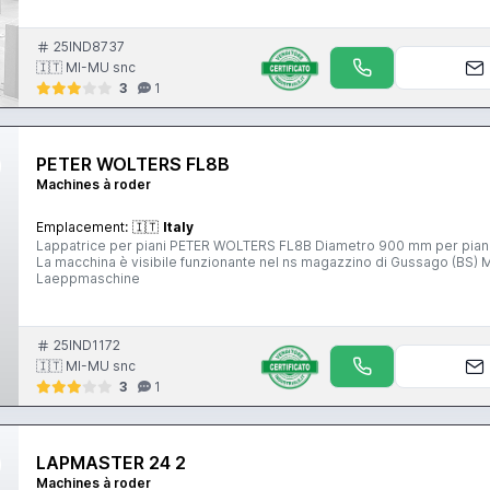
25IND8737
🇮🇹 MI-MU snc
3
1
PETER WOLTERS FL8B
Machines à roder
Emplacement:
🇮🇹
Italy
Lappatrice per piani PETER WOLTERS FL8B Diametro 900 mm per piani 4 anelli Per informazioni e prezzi contattateci senza impegno.
La macchina è visibile funzionante nel ns magazzino di Gussago (BS) Mimu Macchine Utensili Lappatrice per piani lapping machine
Laeppmaschine
25IND1172
🇮🇹 MI-MU snc
3
1
LAPMASTER 24 2
Machines à roder