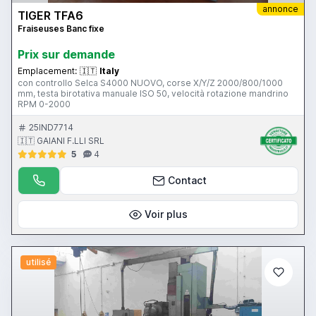
annonce
TIGER TFA6
Fraiseuses Banc fixe
Prix ​​sur demande
Emplacement:
🇮🇹
Italy
con controllo Selca S4000 NUOVO, corse X/Y/Z 2000/800/1000
mm, testa birotativa manuale ISO 50, velocità rotazione mandrino
RPM 0-2000
25IND7714
🇮🇹 GAIANI F.LLI SRL
5
4
Contact
Voir plus
utilisé