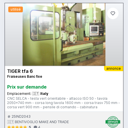
utilisé
annonce
TIGER tfa 6
Fraiseuses Banc fixe
Prix ​​sur demande
Emplacement:
🇮🇹
Italy
CNC SELCA - testa vert orientabile - attacco ISO 50 - tavola
2050x740 mm - corsa long tavola 1600 mm - corsa trasv 750 mm -
corsa vert 900 mm - pensile di comando - cabinatura
25IND2043
🇮🇹 BENTIVOGLIO MAKE AND TRADE
5
4