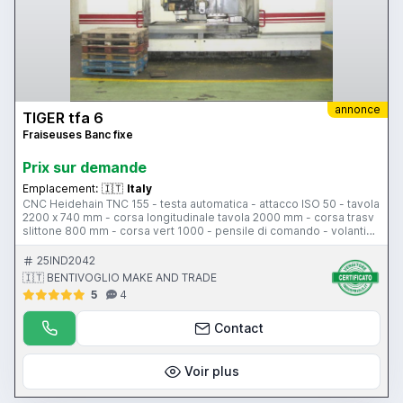
annonce
TIGER tfa 6
Fraiseuses Banc fixe
Prix ​​sur demande
Emplacement:
🇮🇹
Italy
CNC Heidehain TNC 155 - testa automatica - attacco ISO 50 - tavola
2200 x 740 mm - corsa longitudinale tavola 2000 mm - corsa trasv
slittone 800 mm - corsa vert 1000 - pensile di comando - volantino
elettronico - paso 13600 kg circaa - tavola TABONI a cnc
indipendente - dimensioni tavola 540x540 mm
25IND2042
🇮🇹 BENTIVOGLIO MAKE AND TRADE
5
4
Contact
Voir plus