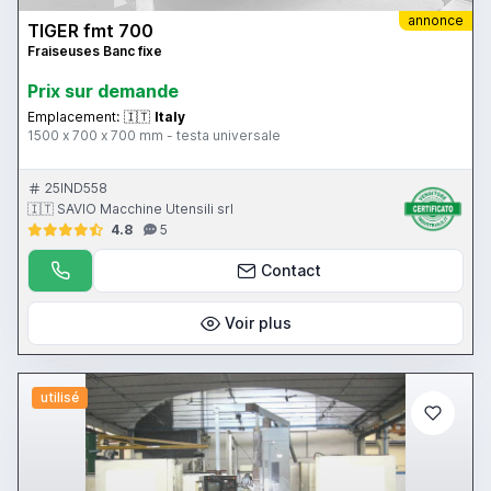
annonce
TIGER fmt 700
Fraiseuses Banc fixe
Prix ​​sur demande
Emplacement:
🇮🇹
Italy
1500 x 700 x 700 mm - testa universale
25IND558
🇮🇹 SAVIO Macchine Utensili srl
4.8
5
Contact
Voir plus
utilisé