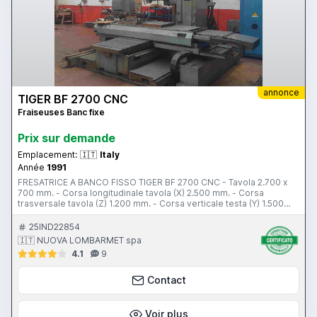
annonce
TIGER BF 2700 CNC
Fraiseuses Banc fixe
Prix ​​sur demande
Emplacement:
🇮🇹
Italy
Année
1991
FRESATRICE A BANCO FISSO TIGER BF 2700 CNC - Tavola 2.700 x
700 mm. - Corsa longitudinale tavola (X) 2.500 mm. - Corsa
trasversale tavola (Z) 1.200 mm. - Corsa verticale testa (Y) 1.500
mm. - Corsa ram (W) 500 mm. - Cono mandrino ISO 50 - Potenza
motore mandrino 17 kw. - Velocità mandrino 20 ÷ 2.000 g/min. -
25IND22854
CNC Heidenhain TNC 407 - Peso totale 15,5 tonn. - Anno di
🇮🇹 NUOVA LOMBARMET spa
costruzione 1991 COMPLETA DI: - TAVOLA GIREVOLE CNC “ TABONI
4.1
9
“: 770 x 770 MM.; PORTATA 4.000 KG.; 720 POS. - TESTA
AUTOMATICA ORIZZONTALE/VERTICALE
Contact
Voir plus