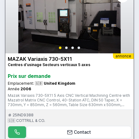
annonce
MAZAK Variaxis 730-5X11
Centres d’usinage Secteurs verticaux 5 axes
Prix ​​sur demande
Emplacement:
🇬🇧
United Kingdom
Année
2006
Mazak Variaxis 730-5X11 5 Axis CNC Vertical Machining Centre with
Mazatrol Matrix CNC Control, 40-Station ATC, DIN 50 Taper, X =
730mm, Y = 850mm, Z = 560mm, Table Size 630mm x 500mm,
Table Tilt + 30° - 120°, Full C Axis Rotation, Through spindle coolant,
Swarf Conveyor. 10,000 RPM Spindle, Tooling. S/No. 189949 (2006)
25IND9388
Please Note: This Item is located in Preston, Lancashire This Item is
🇬🇧 COTTRILL & CO.
part of 2 online auction sales ending on Thursday 11th February
2016 at 3pm & 4pm (UK Time) Please visit our website for full
Contact
details: www.cottandco.com