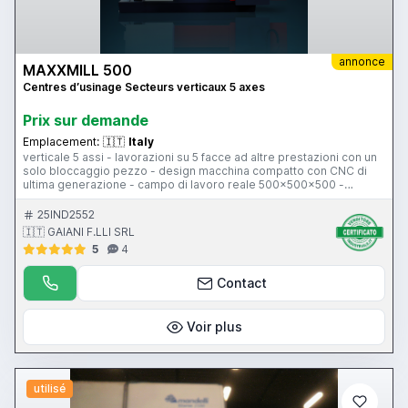
annonce
MAXXMILL 500
Centres d’usinage Secteurs verticaux 5 axes
Prix ​​sur demande
Emplacement:
🇮🇹
Italy
verticale 5 assi - lavorazioni su 5 facce ad altre prestazioni con un
solo bloccaggio pezzo - design macchina compatto con CNC di
ultima generazione - campo di lavoro reale 500x500x500 -
estrazione automatica con truciolo di serie
25IND2552
🇮🇹 GAIANI F.LLI SRL
5
4
Contact
Voir plus
utilisé