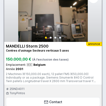
annonce
MANDELLI Storm 2500
Centres d’usinage Secteurs verticaux 5 axes
150.000,00 €
(À l’exclusion des taxes)
Emplacement:
🇧🇪
Belgium
Année
2001
2 Machines (€150,000.00 each), 12 pallet FMS (€50,000.00)
Individually or as a package. Siemens Sinumerik 840 D Control
Twin pallets Longitudinal travel X 2600 mm Transversal travel Y
1500 mm Vertical travel Z 1800 mm Pallet Size 1250 x 1000 mm
Max. part weight 4500 kg Automatic feed 28000 mm Number of
25IND4011
tool pockets 100 Spindle taper ISO 50 Max. spindle speed 6000
TonyPintos
rpm Spindle motor power 30 kW Renishaw probe Tool breakage
control ISO options
Contact