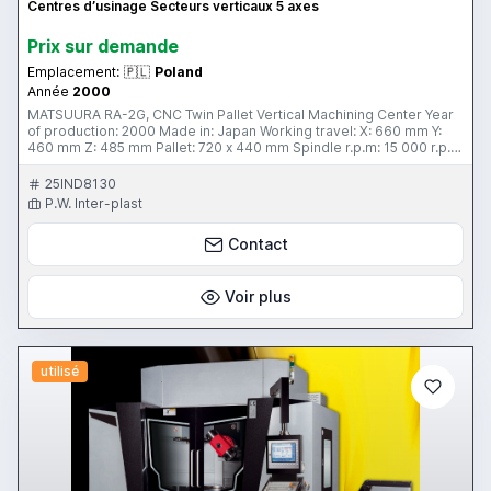
Centres d’usinage Secteurs verticaux 5 axes
Prix ​​sur demande
Emplacement:
🇵🇱
Poland
Année
2000
MATSUURA RA-2G, CNC Twin Pallet Vertical Machining Center Year
of production: 2000 Made in: Japan Working travel: X: 660 mm Y:
460 mm Z: 485 mm Pallet: 720 x 440 mm Spindle r.p.m: 15 000 r.p.m
Tool chuck: BT 40 Tools magazine: 30 pcs Control: CNC YASNAC
Overall power demand: 45 kVA
25IND8130
P.W. Inter-plast
Contact
Voir plus
utilisé