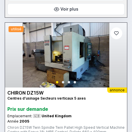
Voir plus
utilisé
annonce
CHIRON DZ15W
Centres d’usinage Secteurs verticaux 5 axes
Prix ​​sur demande
Emplacement:
🇬🇧
United Kingdom
Année
2005
Chiron DZ15W Twin Spindle Twin Pallet High Speed Vertical Machine
Centre with Fanuc 18i-MB5 Control, Pallets 660 x 400mm,