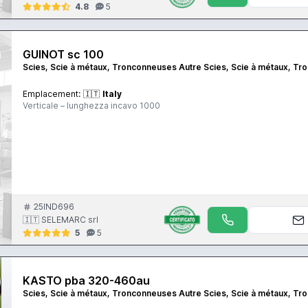
4.8
5
GUINOT sc 100
Scies, Scie à métaux, Tronconneuses Autre Scies, Scie à métaux, T
Emplacement:
🇮🇹
Italy
Verticale – lunghezza incavo 1000
25IND696
🇮🇹 SELEMARC srl
5
5
KASTO pba 320-460au
Scies, Scie à métaux, Tronconneuses Autre Scies, Scie à métaux, T