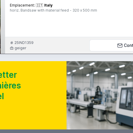
Emplacement:
🇮🇹
Italy
horiz. Bandsaw with material feed - 320 x 500 mm
25IND1359
Con
geiger
tter
nières
l