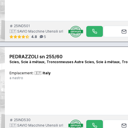
25IND501
🇮🇹 SAVIO Macchine Utensili srl
4.8
5
PEDRAZZOLI sn 255/60
Scies, Scie à métaux, Tronconneuses Autre Scies, Scie à métaux, T
Emplacement:
🇮🇹
Italy
a nastro
25IND530
🇮🇹 SAVIO Macchine Utensili srl