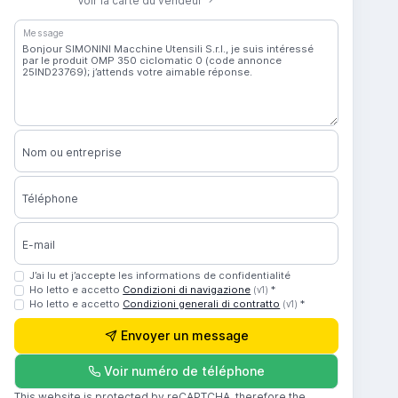
Voir la carte du vendeur
Message
Nom ou entreprise
Téléphone
E-mail
J’ai lu et j’accepte les informations de confidentialité
Ho letto e accetto
Condizioni di navigazione
*
(v1)
Ho letto e accetto
Condizioni generali di contratto
*
(v1)
Envoyer un message
Voir numéro de téléphone
This website is protected by reCAPTCHA, therefore the