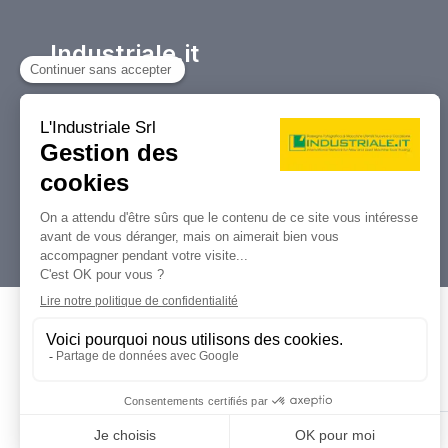
Industriale.it
Votre Marketplace de référence pour
l’achat et la vente, les enchères et les
liquidations de machines-outils et de
machines industrielles.
Dati Legali
L'industriale s.r.l.
P. IVA: 12212870153
Codice Fiscale: 12212870153
Contatti