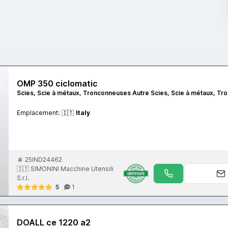
OMP 350 ciclomatic
Scies, Scie à métaux, Tronconneuses Autre Scies, Scie à métaux, T
Emplacement:
🇮🇹
Italy
25IND24462
🇮🇹 SIMONINI Macchine Utensili
S.r.l.
5
1
DOALL ce 1220 a2