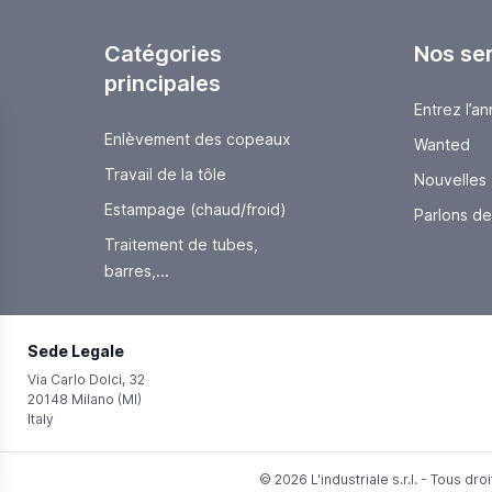
Catégories
Nos se
principales
Entrez l’a
Enlèvement des copeaux
Wanted
Travail de la tôle
Nouvelles
Estampage (chaud/froid)
Parlons de.
Traitement de tubes,
barres,...
Sede Legale
Via Carlo Dolci, 32
20148 Milano (MI)
Italy
© 2026 L'industriale s.r.l. - Tous dr