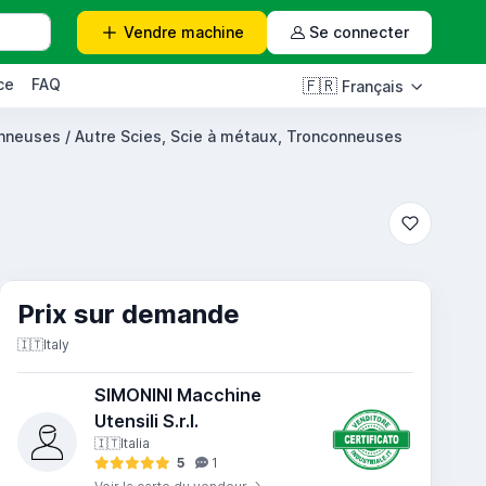
Vendre
machine
Se connecter
ce
FAQ
🇫🇷
Français
nneuses / Autre Scies, Scie à métaux, Tronconneuses
Prix ​​sur demande
🇮🇹
Italy
SIMONINI Macchine
Utensili S.r.l.
🇮🇹
Italia
5
1