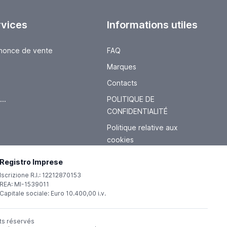
rvices
Informations utiles
nnonce de vente
FAQ
Marques
Contacts
..
POLITIQUE DE
CONFIDENTIALITÉ
Politique relative aux
cookies
Registro Imprese
Iscrizione R.I.: 12212870153
REA: MI-1539011
Capitale sociale: Euro 10.400,00 i.v.
oits réservés