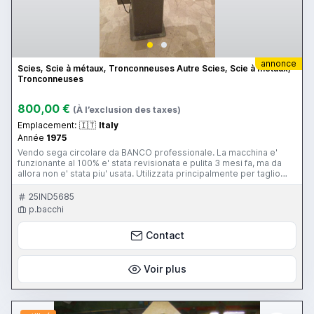
annonce
Scies, Scie à métaux, Tronconneuses Autre Scies, Scie à métaux,
Tronconneuses
800,00 €
(À l’exclusion des taxes)
Emplacement:
🇮🇹
Italy
Année
1975
Vendo sega circolare da BANCO professionale. La macchina e'
funzionante al 100% e' stata revisionata e pulita 3 mesi fa, ma da
allora non e' stata piu' usata. Utilizzata principalmente per taglio
PLEXIGLASS, ma sono a corredo altre lame per altri materiali. La
macchina al momento si trova a ROMA, dato il peso non si
25IND5685
effettuano spedizioni. Su appuntamento e' visionabile e in caso di
p.bacchi
acquisto, il trasporto e la logistica sono a carico del compratore.
Data l'eta' e la vendita effettuata da un privato, l'apparecchio non ha
Contact
garanzia. Grazie per l'attenzione. posso rispondere a qualsiasi
domanda al numero 3281686909 Saluti.
Voir plus