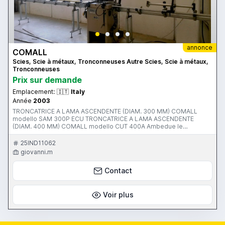
annonce
COMALL
Scies, Scie à métaux, Tronconneuses Autre Scies, Scie à métaux,
Tronconneuses
Prix ​​sur demande
Emplacement:
🇮🇹
Italy
Année
2003
TRONCATRICE A LAMA ASCENDENTE (DIAM. 300 MM) COMALL
modello SAM 300P ECU TRONCATRICE A LAMA ASCENDENTE
(DIAM. 400 MM) COMALL modello CUT 400A Ambedue le
troncatrici sono corredate da rulliere lato carico e lato scarico
marca COMALL
25IND11062
giovanni.m
Contact
Voir plus