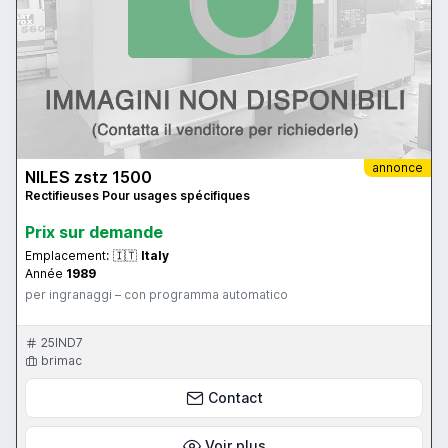
annonce
NILES zstz 1500
Rectifieuses Pour usages spécifiques
Prix ​​sur demande
Emplacement:
🇮🇹
Italy
Année
1989
per ingranaggi – con programma automatico
25IND7
brimac
Contact
Voir plus