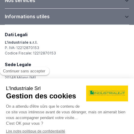
Nos services
Informations utiles
Dati Legali
L'industriale s.r.l.
P. IVA: 12212870153
Codice Fiscale: 12212870153
Sede Legale
Via Carlo Dolci, 32
20148 Milano (MI)
Italy
Registro Imprese
Iscrizione R.I.: 12212870153
REA: MI-1539011
Capitale sociale: Euro 10.400,00 i.v.
Contatti