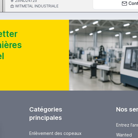
25IND24725
Con
WITMETAL INDUSTRIALE
tter
nières
l
Catégories
Nos se
principales
Entrez l’a
Enlèvement des copeaux
Wanted