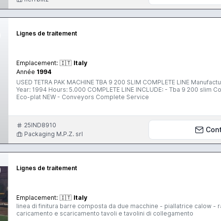
Lignes de traitement
Emplacement:
🇮🇹
Italy
Année
1994
USED TETRA PAK MACHINE TBA 9 200 SLIM COMPLETE LINE Manufacturer
Year: 1994 Hours: 5.000 COMPLETE LINE INCLUDE: - Tba 9 200 slim C
Eco-plat NEW - Conveyors Complete Service
25IND8910
Con
Packaging M.P.Z. srl
Lignes de traitement
Emplacement:
🇮🇹
Italy
linea di finitura barre composta da due macchine - piallatrice calow - r
caricamento e scaricamento tavoli e tavolini di collegamento