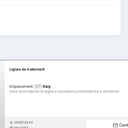
Lignes de traitement
Emplacement:
🇮🇹
Italy
linee automatiche di taglio e cesoiatura pneumatiche e idrauliche
25IND4244
Con
herrblitz