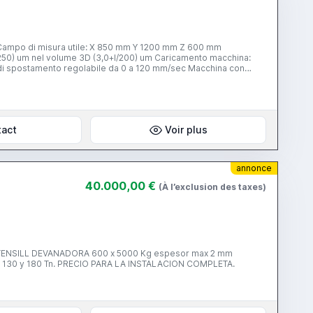
 Campo di misura utile: X 850 mm Y 1200 mm Z 600 mm
250) um nel volume 3D (3,0+l/200) um Caricamento macchina:
di spostamento regolabile da 0 a 120 mm/sec Macchina con
 cuscinetti d'aria a basso consumo su sistema brevettato Zeiss,
Sistema di tastazione: Testa "Punto a Punto" tipo TRIGGER
misura: righe ottiche su tutti gli assi (ZEISS Phocosin)
i antivibranti Armadio di controllo e microprocessori Quadro
ogramma di misura UMESS Sfera di calibrazione dei tastatori
tact
Voir plus
zzino a rastrelliera con supporti per 5 gruppi di tastatori nr 10
riferiche versione standard Kit tastatori 18pz Manuali di
annonce
40.000,00 €
(À l’exclusion des taxes)