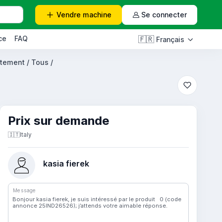
Vendre
machine
Se connecter
ce
FAQ
🇫🇷
Français
itement / Tous /
Prix ​​sur demande
🇮🇹
Italy
kasia fierek
Message