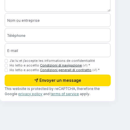
Nom ou entreprise
Téléphone
E-mail
J’ai lu et j’accepte les informations de confidentialité
Ho letto e accetto
Condizioni di navigazione
*
(v1)
Ho letto e accetto
Condizioni generali di contratto
*
(v1)
Envoyer un message
This website is protected by reCAPTCHA, therefore the
Google
privacy policy
and
terms of service
apply.