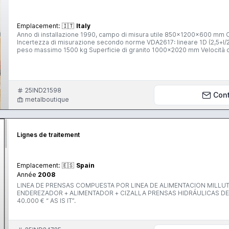
Emplacement:
🇮🇹
Italy
Anno di installazione 1990, campo di misura utile 850x1200x600 mm
Incertezza di misurazione secondo norme VDA2617: lineare 1D (2,5+l/
peso massimo 1500 kg Superficie di granito 1000x2020 mm Velocità 
portale mobile con trascinamento laterale Scorrimento dei tre assi su
4 l/min, a 5 bar Servo motori di trascinamento a regolazione continua 
(brevetto ZEISS) con aggancio elettromagnetico dei tastatori Sistema di 
Smorzamento delle vibrazioni: la macchina appoggia su ammortizzator
mobile con leve di comando (tipo standard) Sistema operativo CMS Pr
25IND21598
Con
Tastatore a stella (5 punte) Cambio tastatore automatico compresi: maga
metalboutique
dischi portatastatore programm AUTORUN Supporto per calcolatore e pe
istruzione e d'uso
Lignes de traitement
Emplacement:
🇪🇸
Spain
Année
2008
LINEA DE PRENSAS COMPUESTA POR LINEA DE ALIMENTACION MILLUTENSILL DEVANADORA 600 x 5000 Kg espesor max 2 mm
ENDEREZADOR + ALIMENTADOR + CIZALLA PRENSAS HIDRÁULICAS DE 130 y 180 Tn. PRECIO PARA LA INSTALACION COMPLETA.
40.000 € “ AS IS IT”.