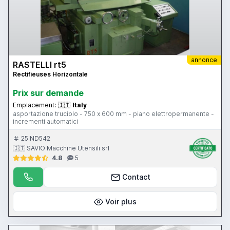
annonce
RASTELLI rt5
Rectifieuses Horizontale
Prix ​​sur demande
Emplacement:
🇮🇹
Italy
asportazione truciolo - 750 x 600 mm - piano elettropermanente -
incrementi automatici
25IND542
🇮🇹 SAVIO Macchine Utensili srl
4.8
5
Contact
Voir plus