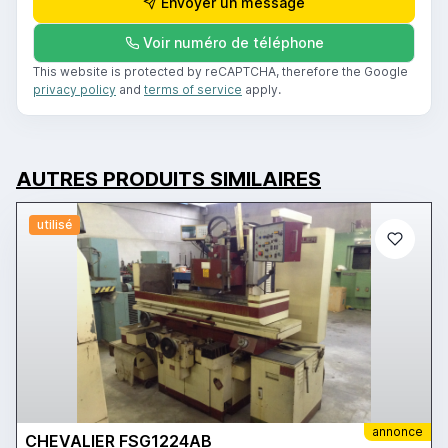
Envoyer un message
Voir numéro de téléphone
This website is protected by reCAPTCHA, therefore the Google
privacy policy
and
terms of service
apply.
AUTRES PRODUITS SIMILAIRES
utilisé
annonce
CHEVALIER FSG1224AB