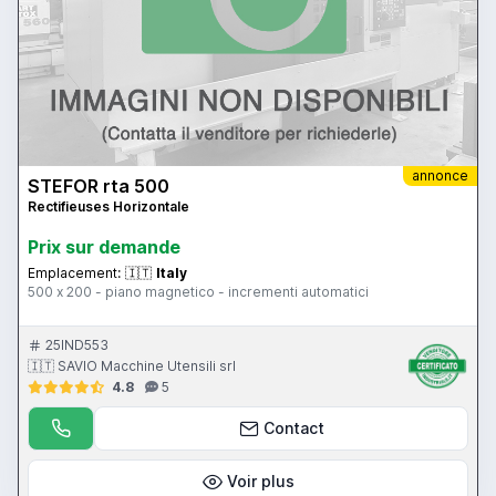
annonce
STEFOR rta 500
Rectifieuses Horizontale
Prix ​​sur demande
Emplacement:
🇮🇹
Italy
500 x 200 - piano magnetico - incrementi automatici
25IND553
🇮🇹 SAVIO Macchine Utensili srl
4.8
5
Contact
Voir plus