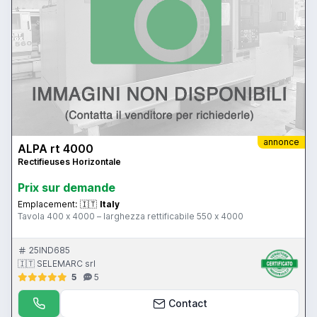
annonce
ALPA rt 4000
Rectifieuses Horizontale
Prix ​​sur demande
Emplacement:
🇮🇹
Italy
Tavola 400 x 4000 – larghezza rettificabile 550 x 4000
25IND685
🇮🇹 SELEMARC srl
5
5
Contact