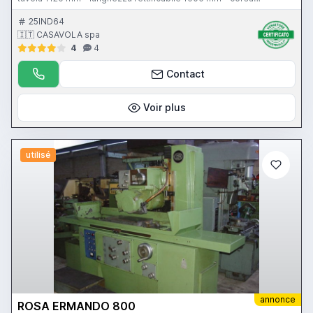
trasversale testa 635 mm - larghezza rettificabile 700 mm - corsa
verticale testa 725 mm - altezza rettificabile 650 mm - motore mola
25IND64
11 Hp - piano magnetico 1000 x 500 mm - CN Favretto
🇮🇹 CASAVOLA spa
4
4
Contact
Voir plus
utilisé
annonce
ROSA ERMANDO 800