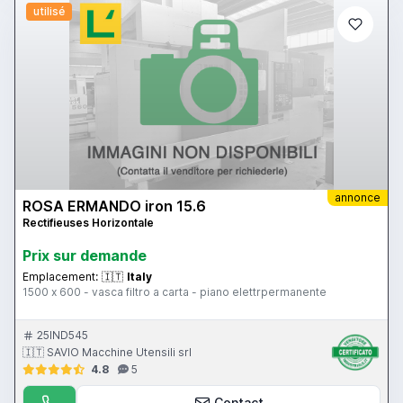
utilisé
annonce
ROSA ERMANDO iron 15.6
Rectifieuses Horizontale
Prix ​​sur demande
Emplacement:
🇮🇹
Italy
1500 x 600 - vasca filtro a carta - piano elettrpermanente
25IND545
🇮🇹 SAVIO Macchine Utensili srl
4.8
5
Contact