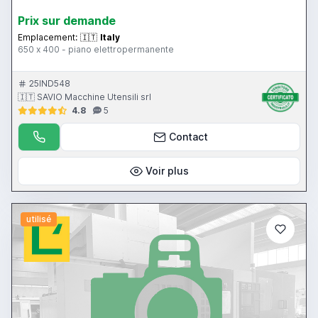
Prix ​​sur demande
Emplacement:
🇮🇹
Italy
650 x 400 - piano elettropermanente
25IND548
🇮🇹 SAVIO Macchine Utensili srl
4.8
5
Contact
Voir plus
utilisé