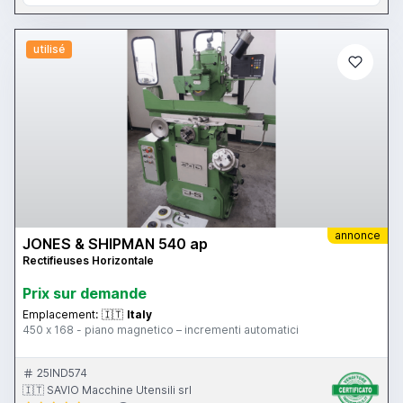
utilisé
annonce
JONES & SHIPMAN 540 ap
Rectifieuses Horizontale
Prix ​​sur demande
Emplacement:
🇮🇹
Italy
450 x 168 - piano magnetico – incrementi automatici
25IND574
🇮🇹 SAVIO Macchine Utensili srl