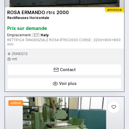
annonce
ROSA ERMANDO rtrc 2000
Rectifieuses Horizontale
Prix ​​sur demande
Emplacement:
🇮🇹
Italy
RETTIFICA TANGENZIALE ROSA RTRC2000 CORSE : 2200x800x800
mm
25IND212
mtt
Contact
Voir plus
utilisé