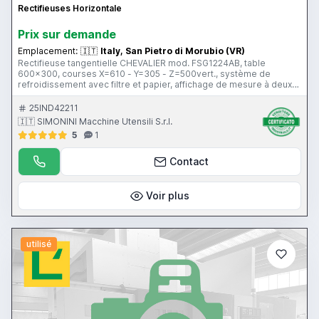
Rectifieuses Horizontale
Prix ​​sur demande
Emplacement:
🇮🇹
Italy, San Pietro di Morubio (VR)
Rectifieuse tangentielle CHEVALIER mod. FSG1224AB, table
600x300, courses X=610 - Y=305 - Z=500vert., système de
refroidissement avec filtre et papier, affichage de mesure à deux
axes, dresseur hydraulique, mandrin électromagnétique 300x600.
25IND42211
🇮🇹 SIMONINI Macchine Utensili S.r.l.
5
1
Contact
Voir plus
utilisé