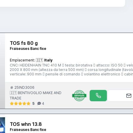
TOS fs 80 g
Fraiseuses Banc fixe
Emplacement:
🇮🇹
Italy
CNC: HEIDENHAIN TNC 410 M  testa: birotativa  attacco: ISO 50  vel
2000 X 800 mm (altezza da terra 500 mm)  corsa longitudinale (tavol
verticale: 900 mm  pensile di comando  volantino elettronico  cabin
 peso: 8500 Kg
25IND3006
🇮🇹 BENTIVOGLIO MAKE AND
TRADE
5
4
TOS whn 13.8
Fraiseuses Banc fixe