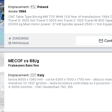
Emplacement:
🇵🇱
Poland
Année
1994
CNC Table Type Boring Mill TOS WHN 13.8 Year of manufacture: 1994 Control: CNC Heidenhain TNC 415 Spindle diameter: 130 mm
Travel X: 3500 mm Travel Y: 2500 mm Travel Z: 1520 Travel W: 800 Taper: ISO 50 Table surface: 1800x1800 mm Max. Workpiece weight:
25IND8682
Con
Metalequip
MECOF cs 88/g
Fraiseuses Banc fixe
Emplacement:
🇮🇹
Italy
tavola 8000 x 1060 mm - corse 6300 x 1000 x 1700 mm - attacco mandr
mandrino 10-1207 giri/min - testa birotativa controllata su 4 posizi
4-6000 mm/min - CNC Heidenhain TNC 355