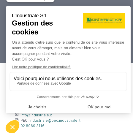
Votre Marketplace de référence pour
l’achat et la vente, les enchères et les
liquidations de machines-outils et de
machines industrielles.
Dati Legali
L'industriale s.r.l.
P. IVA: 12212870153
Codice Fiscale: 12212870153
Contatti
info@industriale.it
PEC:
industriale@pec.industriale.it
02 8969 3116