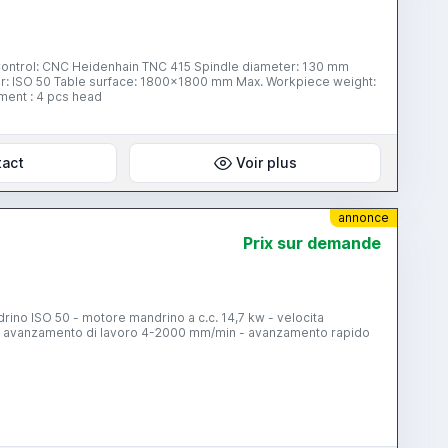
20000 kg Main motor power: 37 kW Spindle speed: 2500 r / min Equipment : 4 pcs head
tact
Voir plus
annonce
Prix ​​sur demande
ino ISO 50 - motore mandrino a c.c. 14,7 kw - velocita
oni - avanzamento di lavoro 4-2000 mm/min - avanzamento rapido