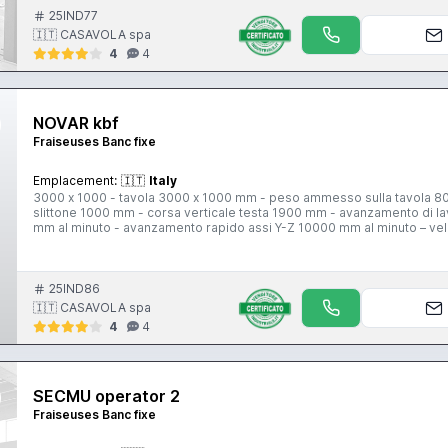
25IND77
🇮🇹 CASAVOLA spa
4
4
NOVAR kbf
Fraiseuses Banc fixe
Emplacement:
🇮🇹
Italy
3000 x 1000 - tavola 3000 x 1000 mm - peso ammesso sulla tavola 800
slittone 1000 mm - corsa verticale testa 1900 mm - avanzamento di 
mm al minuto - avanzamento rapido assi Y-Z 10000 mm al minuto – veloc
controllata 1050 x 1050 mm - testa birotativa controllata KAR-2 - co
25IND86
🇮🇹 CASAVOLA spa
4
4
SECMU operator 2
Fraiseuses Banc fixe