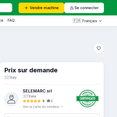
Vendre
machine
Se connecter
ce
FAQ
🇫🇷
Français
Prix ​​sur demande
🇮🇹
Italy
SELEMARC srl
🇮🇹
Italia
5
5
Voir la carte du vendeur