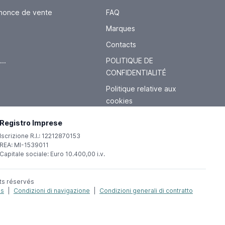
nnonce de vente
FAQ
Marques
Contacts
..
POLITIQUE DE
CONFIDENTIALITÉ
Politique relative aux
cookies
Registro Imprese
Iscrizione R.I.: 12212870153
REA: MI-1539011
Capitale sociale: Euro 10.400,00 i.v.
oits réservés
es
|
Condizioni di navigazione
|
Condizioni generali di contratto