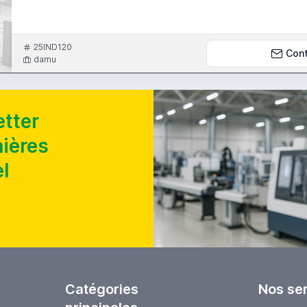
25IND120
Con
damu
tter
nières
l
Catégories
Nos se