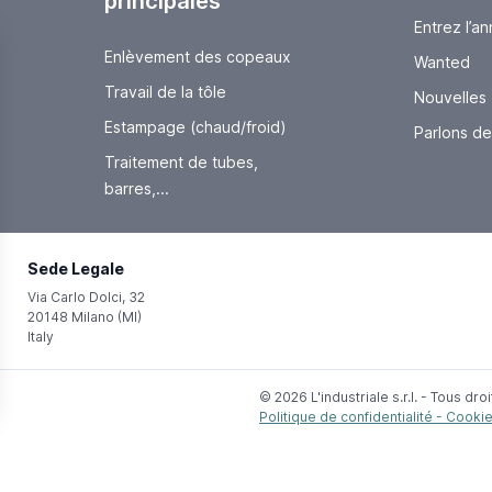
principales
Entrez l’a
Enlèvement des copeaux
Wanted
Travail de la tôle
Nouvelles
Estampage (chaud/froid)
Parlons de.
Traitement de tubes,
barres,...
Sede Legale
Via Carlo Dolci, 32
20148 Milano (MI)
Italy
© 2026 L'industriale s.r.l. - Tous dr
Politique de confidentialité - Cooki