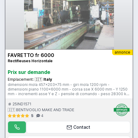
annonce
FAVRETTO fr 6000
Rectifieuses Horizontale
Prix ​​sur demande
Emplacement:
🇮🇹
Italy
dimensioni mola 457x203x75 mm - giri mola 1200 rpm -
dimensioni piano 1100x6000 mm - corsa sse X 6000 mm - Y 1250
mm - incrementi asse Y e Z - pensile di comando - peso 28300 kg
- passaggio fra i montanti 1270 mm - massima altezza rettificabile
900 mm
25IND1571
🇮🇹 BENTIVOGLIO MAKE AND TRADE
5
4
Contact