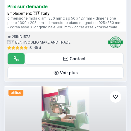
Prix ​​sur demande
Emplacement:
🇮🇹
Italy
dimensione mola diam. 350 mm x sp 50 x 127 mm - dimensione
piano 1300 x 295 mm - dimensione piano magnetico 925x350 mm
- corsa asse X longitudinale 900 mm - corsa asse Y trasversale
350 mm - corsa asse Z verticale 350 mm - incrementi asse Y
incrementi asse Z - sistema di diamantatura - comandi idraulici -
25IND1573
peso 3450 kg
🇮🇹 BENTIVOGLIO MAKE AND TRADE
5
4
Contact
Voir plus
utilisé