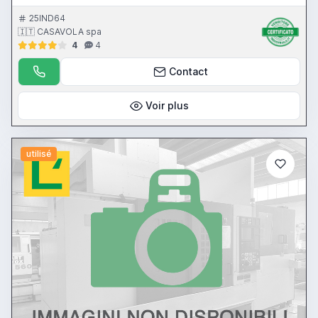
trasversale testa 635 mm - larghezza rettificabile 700 mm - corsa
verticale testa 725 mm - altezza rettificabile 650 mm - motore mola
25IND64
11 Hp - piano magnetico 1000 x 500 mm - CN Favretto
🇮🇹 CASAVOLA spa
4
4
Contact
Voir plus
utilisé