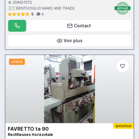
depuratore a tessuto - protezione antinfortunistica - potenza
25IND1572
motore 21,5 kw - bilanciatore
🇮🇹 BENTIVOGLIO MAKE AND TRADE
5
4
Contact
Voir plus
utilisé
annonce
FAVRETTO ta 90
Rectifieuses Horizontale