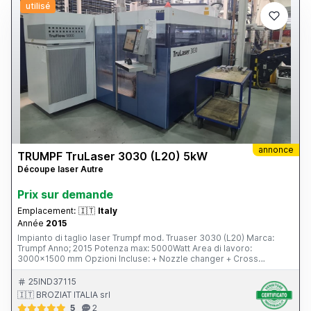
utilisé
annonce
TRUMPF TruLaser 3030 (L20) 5kW
Découpe laser Autre
Prix ​​sur demande
Emplacement:
🇮🇹
Italy
Année
2015
Impianto di taglio laser Trumpf mod. Truaser 3030 (L20) Marca:
Trumpf Anno; 2015 Potenza max: 5000Watt Area di lavoro:
3000x1500 mm Opzioni Incluse: + Nozzle changer + Cross
conveyor + LiftMaster 1530
25IND37115
🇮🇹 BROZIAT ITALIA srl
5
2