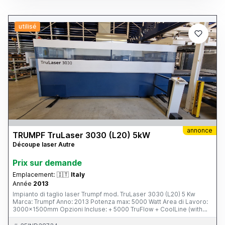
utilisé
annonce
TRUMPF TruLaser 3030 (L20) 5kW
Découpe laser Autre
Prix ​​sur demande
Emplacement:
🇮🇹
Italy
Année
2013
Impianto di taglio laser Trumpf mod. TruLaser 3030 (L20) 5 Kw
Marca: Trumpf Anno: 2013 Potenza max: 5000 Watt Area di Lavoro:
3000x1500mm Opzioni Incluse: + 5000 TruFlow + CoolLine (with
universal cutting head) + Nozzle changer