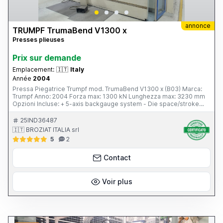
annonce
TRUMPF TrumaBend V1300 x
Presses plieuses
Prix ​​sur demande
Emplacement:
🇮🇹
Italy
Année
2004
Pressa Piegatrice Trumpf mod. TrumaBend V1300 x (B03) Marca:
Trumpf Anno: 2004 Forza max: 1300 kN Lunghezza max: 3230 mm
Opzioni Incluse: + 5-axis backgauge system - Die space/stroke
extension +230 mm + Hydraulic and hardened upper tool clamping
+ Crowning CNC + BendGuard + 2pcs. Support brackets
25IND36487
🇮🇹 BROZIAT ITALIA srl
5
2
Contact
Voir plus