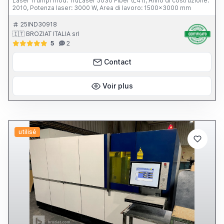
Laser Trumpf mod. TruLaser 5030 Fiber (L41), Anno di costruzione:
2010, Potenza laser: 3000 W, Area di lavoro: 1500x3000 mm
25IND30918
🇮🇹 BROZIAT ITALIA srl
5
2
Contact
Voir plus
utilisé