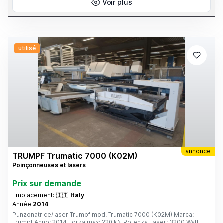
Voir plus
utilisé
annonce
TRUMPF Trumatic 7000 (K02M)
Poinçonneuses et lasers
Prix ​​sur demande
Emplacement:
🇮🇹
Italy
Année
2014
Punzonatrice/laser Trumpf mod. Trumatic 7000 (K02M) Marca:
Trumpf Anno: 2014 Forza max: 220 kN Potenza Laser: 3200 Watt