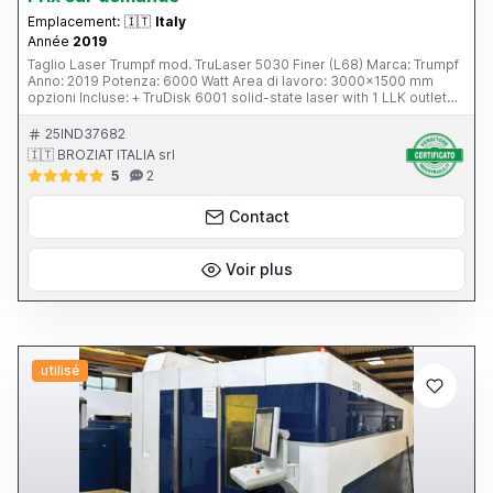
Emplacement:
🇮🇹
Italy
Année
2019
Taglio Laser Trumpf mod. TruLaser 5030 Finer (L68) Marca: Trumpf
Anno: 2019 Potenza: 6000 Watt Area di lavoro: 3000x1500 mm
opzioni Incluse: + TruDisk 6001 solid-state laser with 1 LLK outlet
(includes BrightLine fiber, high-speed cutting package and fusion
cutting performance package) + Nozzle changer + High-speed Eco
25IND37682
cutting package + Copper cutting package + Brass cutting package
🇮🇹 BROZIAT ITALIA srl
+ Wide cross conveyor belt with tipping container (left) + Integrated
5
2
camera 1 + Door window on the left + Cleaning brush + DetectLine +
Drop&Cut + Wireless Operation Point
Contact
Voir plus
utilisé