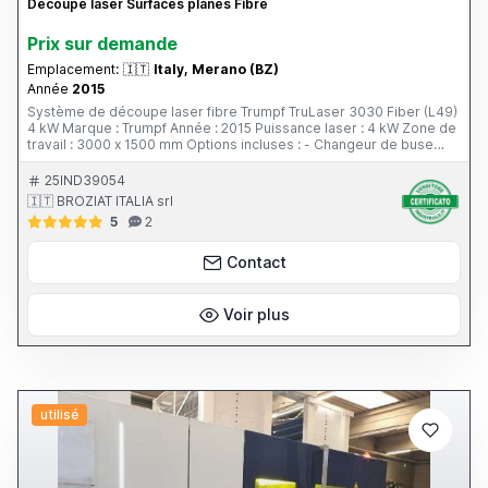
Découpe laser Surfaces planes Fibre
Prix ​​sur demande
Emplacement:
🇮🇹
Italy, Merano (BZ)
Année
2015
Système de découpe laser fibre Trumpf TruLaser 3030 Fiber (L49)
4 kW Marque : Trumpf Année : 2015 Puissance laser : 4 kW Zone de
travail : 3000 x 1500 mm Options incluses : - Changeur de buse
automatique - DetectLine - Compatible avec LiftMaster Compact
25IND39054
🇮🇹 BROZIAT ITALIA srl
5
2
Contact
Voir plus
utilisé