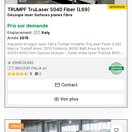
annonce
TRUMPF TruLaser 5040 Fiber (L69)
Découpe laser Surfaces planes Fibre
Prix ​​sur demande
Emplacement:
🇮🇹
Italy
Année
2015
Impianto di taglio laser Fibra Trumpf modello TruLaser Fiber (L69)
Marca: Trumpf Anno: 2015 Potenza: 8000 Watt Area di lavoro:
2000x4000 mm Opzioni Incluse: - Solid-state laser TruDisk 8001
with 1 laser output - BrightLine fiber - Air cutting (includes cutting
data compressed air; further cutting gas connection) - CoolLine -
25IND32482
Machine up to 43°C ambient temperature (standard: up to 35°C) -
🇮🇹 BROZIAT ITALIA srl
Smart Collision Prevention (only in combination with TruTops Laser
5
2
or TruTops Boost)
Contact
Voir plus
utilisé