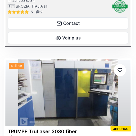
25IND38734
🇮🇹 BROZIAT ITALIA srl
5
2
Contact
Voir plus
utilisé
annonce
TRUMPF TruLaser 3030 fiber