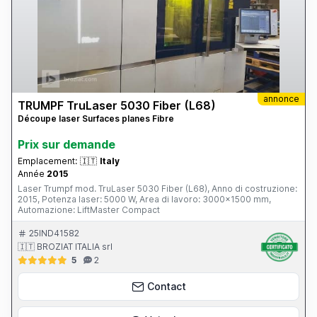
annonce
TRUMPF TruLaser 5030 Fiber (L68)
Découpe laser Surfaces planes Fibre
Prix ​​sur demande
Emplacement:
🇮🇹
Italy
Année
2015
Laser Trumpf mod. TruLaser 5030 Fiber (L68), Anno di costruzione:
2015, Potenza laser: 5000 W, Area di lavoro: 3000x1500 mm,
Automazione: LiftMaster Compact
25IND41582
🇮🇹 BROZIAT ITALIA srl
5
2
Contact