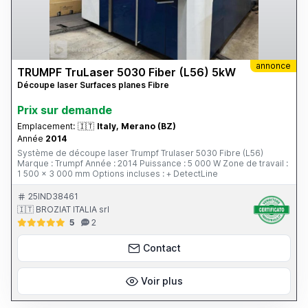
annonce
TRUMPF TruLaser 5030 Fiber (L56) 5kW
Découpe laser Surfaces planes Fibre
Prix ​​sur demande
Emplacement:
🇮🇹
Italy, Merano (BZ)
Année
2014
Système de découpe laser Trumpf Trulaser 5030 Fibre (L56)
Marque : Trumpf Année : 2014 Puissance : 5 000 W Zone de travail :
1 500 x 3 000 mm Options incluses : + DetectLine
25IND38461
🇮🇹 BROZIAT ITALIA srl
5
2
Contact
Voir plus