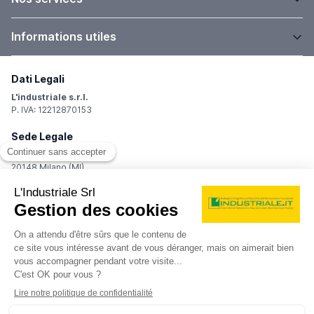
Informations utiles
Dati Legali
L'industriale s.r.l.
P. IVA: 12212870153
Sede Legale
Via Carlo Dolci, 32
20148 Milano (MI)
Italy
Registro Imprese
Iscrizione R.I.: 12212870153
REA: MI-1539011
Capitale sociale: Euro 10.400,00 i.v.
Contatti
info@industriale.it